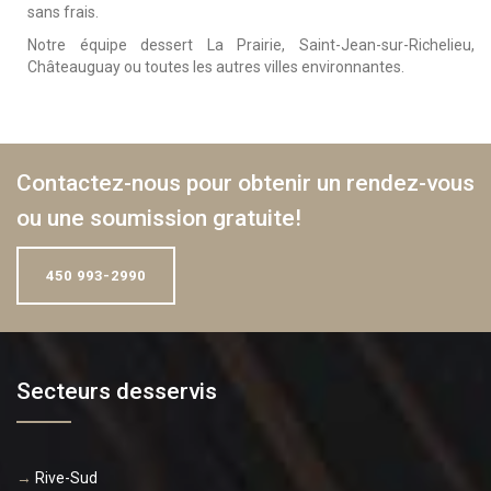
sans frais.
Notre équipe dessert La Prairie, Saint-Jean-sur-Richelieu,
Châteauguay ou toutes les autres villes environnantes.
Contactez-nous
pour obtenir un rendez-vous
ou une
soumission gratuite
!
450 993-2990
Secteurs desservis
→
Rive-Sud