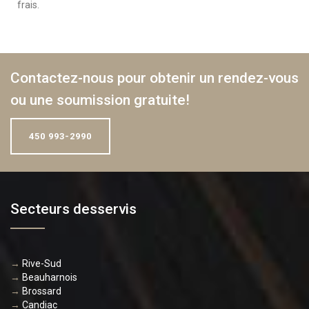
frais.
Contactez-nous
pour obtenir un rendez-vous
ou une
soumission gratuite
!
450 993-2990
Secteurs desservis
→
Rive-Sud
→
Beauharnois
→
Brossard
→
Candiac